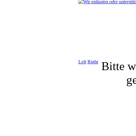
Left
Right
Bitte 
g