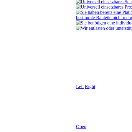
Left
Right
Oben